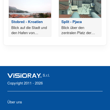
Stobreč - Kroatien
Split - Pjaca
Blick auf die Stadt und
Blick über den
den Hafen von
zentralen Platz der
Stobreč, dem antiken
Stadt
Epetium, in der Nähe
von Split
S.r.l.
Copyright 2011 - 2026
Über uns