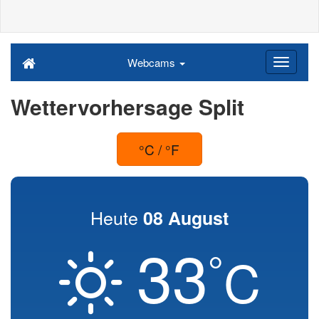
Webcams
Wettervorhersage Split
°C / °F
Heute
08 August
33
°
C