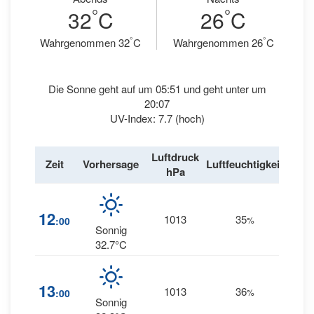
°
°
32
C
26
C
°
°
Wahrgenommen 32
C
Wahrgenommen 26
C
Die Sonne geht auf um 05:51 und geht unter um
20:07
UV-Index: 7.7 (hoch)
Luftdruck
Win
Zeit
Vorhersage
Luftfeuchtigkeit
hPa
km/
13
12
1013
35
:00
%
WSW
Sonnig
32.7°C
14
13
1013
36
:00
%
WSW
Sonnig