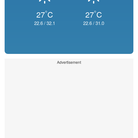
°
°
27
C
27
C
22.6
/
32.1
22.6
/
31.0
Advertisement