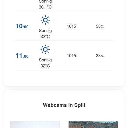
Sonnig
30.1°C
1
10
1015
38
:00
%
SSW
Sonnig
32°C
11
11
1015
38
:00
%
SW
Sonnig
32°C
Webcams in Split