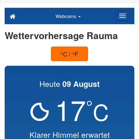
Webcams
Wettervorhersage Rauma
°C / °F
Heute
09 August
17
°
C
Klarer Himmel erwartet