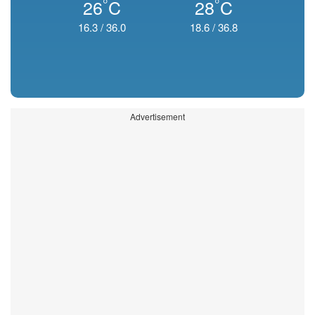
°
°
26
C
28
C
16.3
/
36.0
18.6
/
36.8
Advertisement