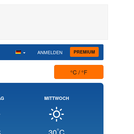
PREMIUM
ANMELDEN
°C / °F
AG
MITTWOCH
°
C
30
C