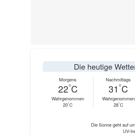
Die heutige Wette
Morgens
Nachmittags
°
°
22
C
31
C
Wahrgenommen
Wahrgenommen
°
°
20
C
28
C
Die Sonne geht auf um
UV-Ind