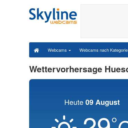
Webcams nach Kategori
Webcams
Wettervorhersage Hues
Heute
09 August
29
°