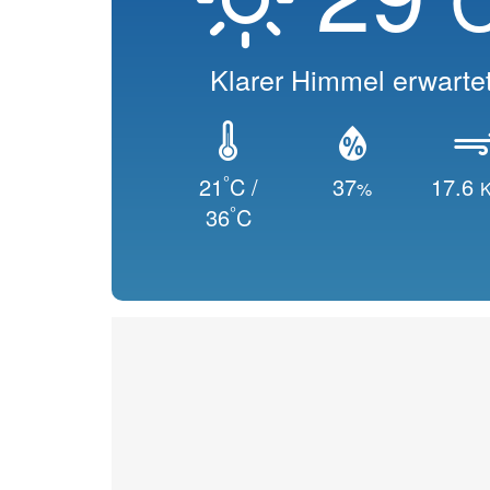
Klarer Himmel erwarte
°
21
C /
37
17.6
%
K
°
36
C