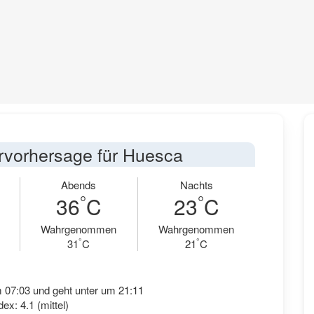
rvorhersage für Huesca
Abends
Nachts
°
°
36
C
23
C
Wahrgenommen
Wahrgenommen
°
°
31
C
21
C
 07:03 und geht unter um 21:11
ex: 4.1 (mittel)