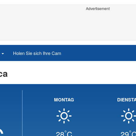
Advertisement
e
Holen Sie sich Ihre Cam
ca
MONTAG
DIENST
C
°
°
28
C
29