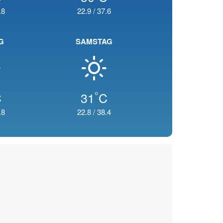
.8
22.9
/
37.6
G
SAMSTAG
°
C
31
C
.8
22.8
/
38.4