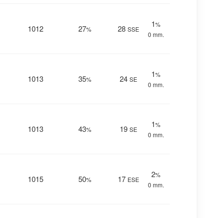
1
%
1012
27
28
%
SSE
0 mm.
1
%
1013
35
24
%
SE
0 mm.
1
%
1013
43
19
%
SE
0 mm.
2
%
1015
50
17
%
ESE
0 mm.