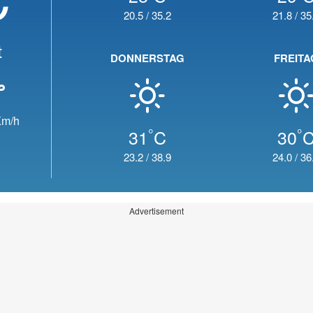
20.5
/
35.2
21.8
/
35
t
DONNERSTAG
FREITA
m/h
°
°
31
C
30
23.2
/
38.9
24.0
/
36
Advertisement