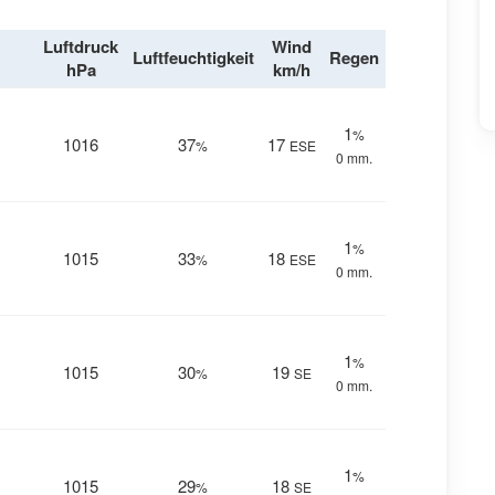
Luftdruck
Wind
Luftfeuchtigkeit
Regen
hPa
km/h
1
%
1016
37
17
%
ESE
0 mm.
1
%
1015
33
18
%
ESE
0 mm.
1
%
1015
30
19
%
SE
0 mm.
1
%
1015
29
18
%
SE