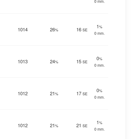
0 mm.
1
%
1014
26
16
%
SE
0 mm.
0
%
1013
24
15
%
SE
0 mm.
0
%
1012
21
17
%
SE
0 mm.
1
%
1012
21
21
%
SE
0 mm.