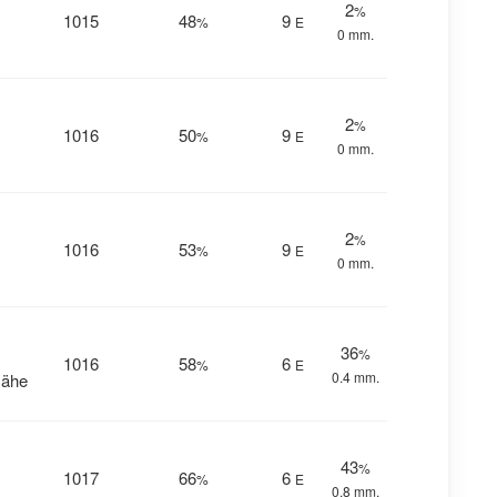
2
%
1015
48
9
%
E
0 mm.
2
%
1016
50
9
%
E
0 mm.
2
%
1016
53
9
%
E
0 mm.
36
%
1016
58
6
%
E
0.4 mm.
Nähe
43
%
1017
66
6
%
E
0.8 mm.