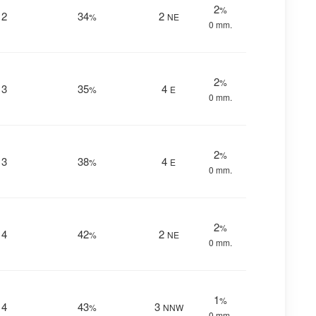
2
%
12
34
2
%
NE
0 mm.
2
%
13
35
4
%
E
0 mm.
2
%
13
38
4
%
E
0 mm.
2
%
14
42
2
%
NE
0 mm.
1
%
14
43
3
%
NNW
0 mm.