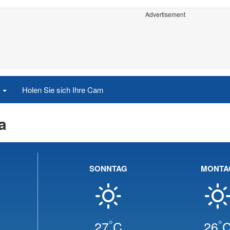
Advertisement
e
Holen Sie sich Ihre Cam
a
SONNTAG
MONTA
°
°
27
C
26