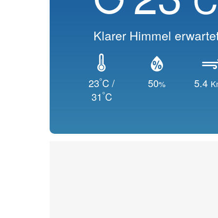
Klarer Himmel erwarte
°
23
C /
50
5.4
%
K
°
31
C