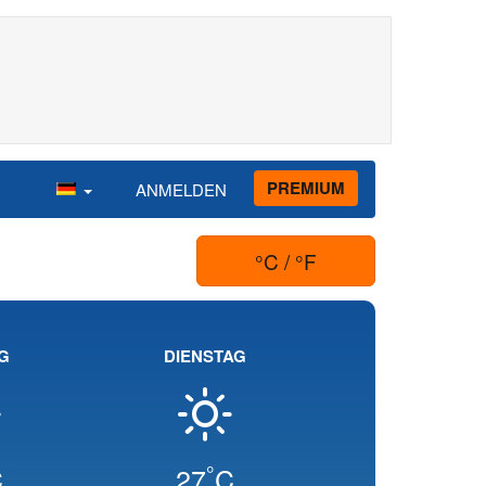
PREMIUM
ANMELDEN
°C / °F
G
DIENSTAG
°
C
27
C