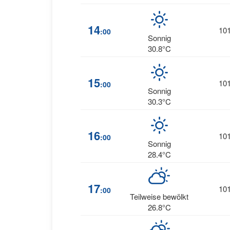
14
10
:00
Sonnig
30.8°C
15
10
:00
Sonnig
30.3°C
16
10
:00
Sonnig
28.4°C
17
10
:00
Teilweise bewölkt
26.8°C