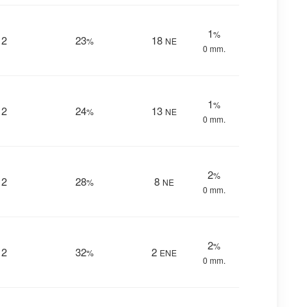
1
%
12
23
18
%
NE
0 mm.
1
%
12
24
13
%
NE
0 mm.
2
%
12
28
8
%
NE
0 mm.
2
%
12
32
2
%
ENE
0 mm.