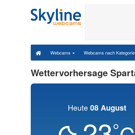
Webcams nach Kategori
Webcams
Wettervorhersage Spart
Heute
08 August
23
°
C