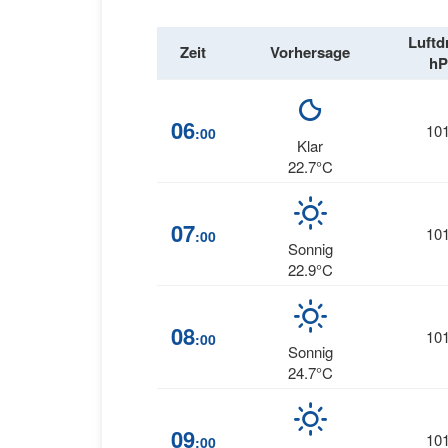
Luftd
Zeit
Vorhersage
hP
06
10
:00
Klar
22.7°C
07
10
:00
Sonnig
22.9°C
08
10
:00
Sonnig
24.7°C
09
10
:00