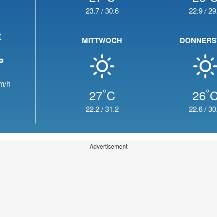
23.7
/
30.6
22.9
/
29
t
MITTWOCH
DONNERS
m/h
°
°
27
C
26
22.2
/
31.2
22.6
/
30
Advertisement