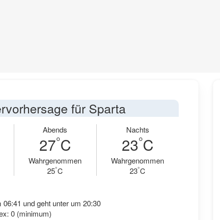
rvorhersage für Sparta
Abends
Nachts
°
°
27
C
23
C
Wahrgenommen
Wahrgenommen
°
°
25
C
23
C
 06:41 und geht unter um 20:30
ex: 0 (minimum)