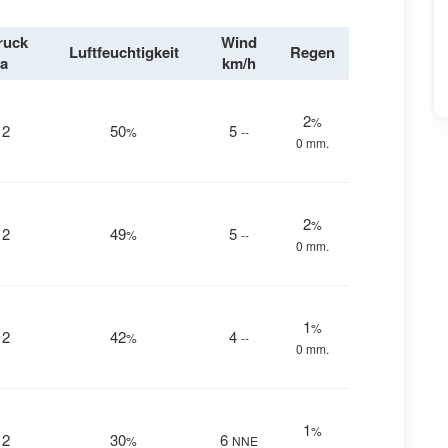
ruck
Wind
Luftfeuchtigkeit
Regen
a
km/h
2
%
12
50
5
%
--
0 mm.
2
%
12
49
5
%
--
0 mm.
1
%
12
42
4
%
--
0 mm.
1
%
12
30
6
%
NNE