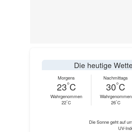
Die heutige Wette
Morgens
Nachmittags
°
°
23
C
30
C
Wahrgenommen
Wahrgenommen
°
°
22
C
26
C
Die Sonne geht auf um
UV-Ind