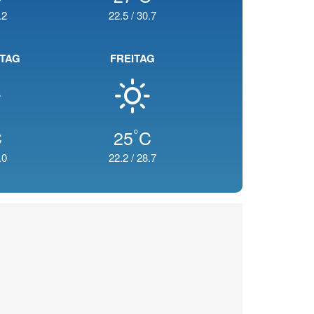
.2
22.5
/
30.7
TAG
FREITAG
°
C
25
C
.0
22.2
/
28.7