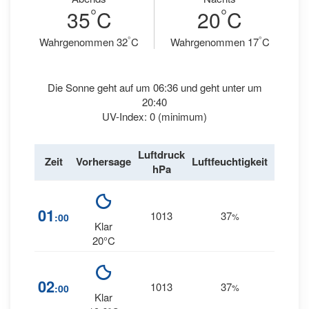
°
°
35
C
20
C
°
°
Wahrgenommen 32
C
Wahrgenommen 17
C
Die Sonne geht auf um 06:36 und geht unter um
20:40
UV-Index: 0 (minimum)
Luftdruck
Wind
Zeit
Vorhersage
Luftfeuchtigkeit
hPa
km/h
10
01
1013
37
:00
%
NNW
Klar
20°C
10
02
1013
37
:00
%
NW
Klar