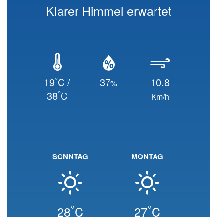
Klarer Himmel erwartet
°
19
C /
37
10.8
%
°
38
C
Km/h
SONNTAG
MONTAG
°
°
28
C
27
C