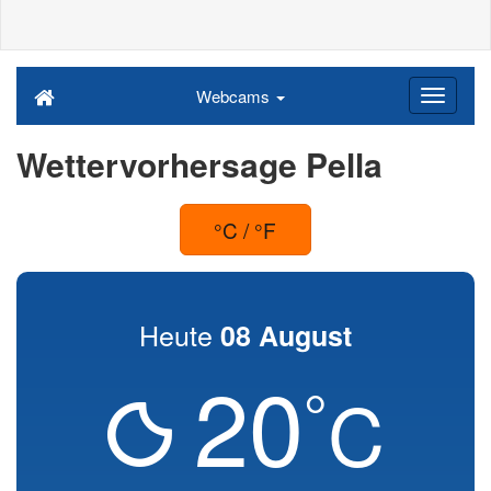
Webcams
Wettervorhersage Pella
°C / °F
Heute
08 August
20
°
C