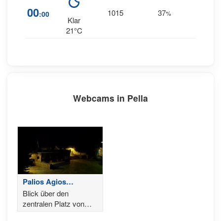
11
00
1015
37
:00
%
NNW
Klar
21°C
Webcams in Pella
Palios Agios
Athanasios
Blick über den
zentralen Platz von
Palios Agios