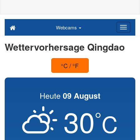
Webcams
Wettervorhersage Qingdao
°C / °F
Heute
09 August
30
°
C