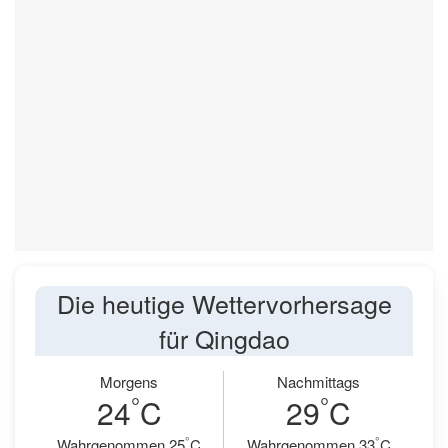
Die heutige Wettervorhersage
für Qingdao
Morgens
Nachmittags
°
°
24
C
29
C
°
°
Wahrgenommen 25
C
Wahrgenommen 33
C