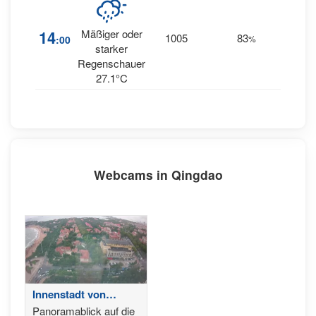
14
Mäßiger oder
1005
83
22
:00
%
E
starker
Regenschauer
27.1°C
Webcams in Qingdao
Innenstadt von
Qingdao - China
Panoramablick auf die