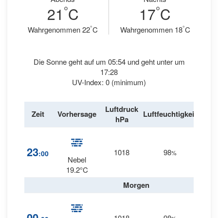
°
°
21
C
17
C
°
°
Wahrgenommen 22
C
Wahrgenommen 18
C
Die Sonne geht auf um 05:54 und geht unter um
17:28
UV-Index: 0 (minimum)
Luftdruck
Win
Zeit
Vorhersage
Luftfeuchtigkeit
hPa
km/
23
1018
98
4
:00
%
SW
Nebel
19.2°C
Morgen
00
1018
98
4