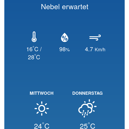
Nebel erwartet
°
16
C /
98
4.7
%
Km/h
°
28
C
MITTWOCH
DONNERSTAG
°
°
24
C
25
C