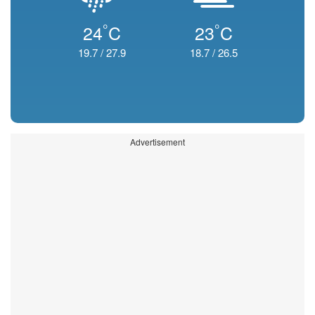
°
°
24
C
23
C
19.7
/
27.9
18.7
/
26.5
Advertisement