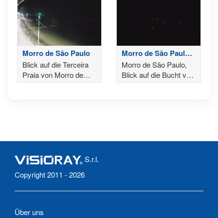
Morro de São Paulo
Morro de São Paulo -
Gamboa
Blick auf die Terceira
Morro de São Paulo,
Praia von Morro de
Blick auf die Bucht von
São Paulo
Porto de Cima und den
Weg am Strand
entlang nach Gamboa
S.r.l.
Copyright 2011 - 2026
Über uns