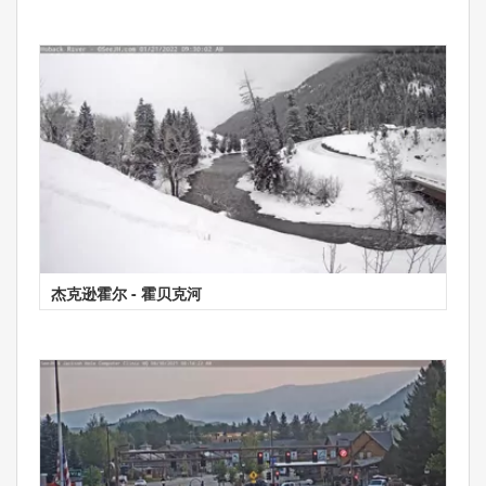
杰克逊霍尔 - 霍贝克河