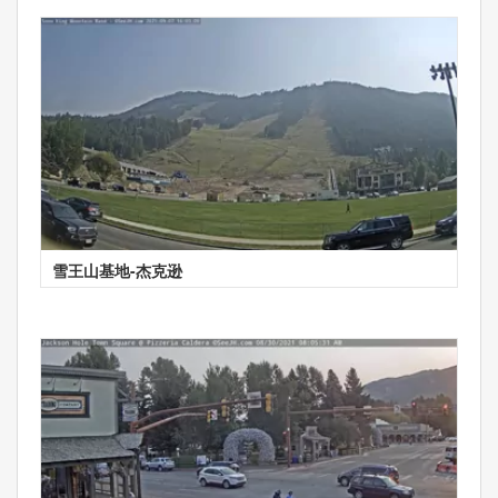
雪王山基地-杰克逊