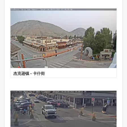
杰克逊镇 - 卡什街