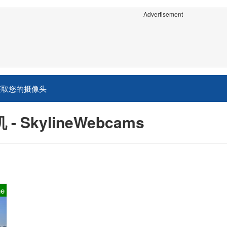
Advertisement
获取您的摄像头
SkylineWebcams
ne