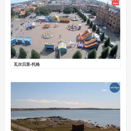
瓦尔贝里-托格