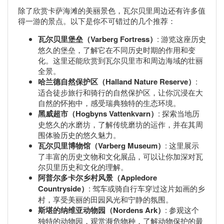
除了欣赏卡萨海滩的美丽景色，瓦尔贝里周边还有许多值
得一游的景点。以下是你不可错过的几个推荐：
瓦尔贝里堡垒（Varberg Fortress）
: 游览这座历史
悠久的堡垒，了解它在不同历史时期的作用和变
化。这里还能欣赏到瓦尔贝里市和周边海域的壮丽
全景。
哈兰德自然保护区（Halland Nature Reserve）
:
适合徒步旅行和骑行的自然保护区，让你沉浸在大
自然的怀抱中，感受瑞典独特的生态环境。
黑威超市（Hogbyns Vattenkvarn）
: 探索当地历
史悠久的水磨坊，了解传统磨坊的运作，并在其周
围体验历史的悠久魅力。
瓦尔贝里博物馆（Varberg Museum）
: 这里展示
了丰富的历史文物和文化展品，可以让你加深对瓦
尔贝里历史和文化的理解。
阿普尔多卡尔乡村风景（Appledore
Countryside）
: 驾车或骑自行车穿过这片如画的乡
村，享受美丽的田园风光和宁静的氛围。
斯堪的纳维亚动物园（Nordens Ark）
: 参观这个
独特的动物园，观赏濒危物种，了解动物保护的最