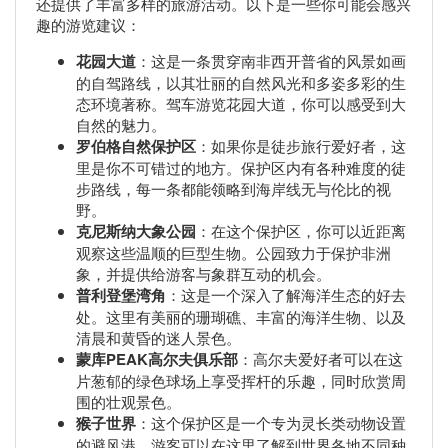
还提供了丰富多样的旅游活动。以下是一些你可能会感兴
趣的游览建议：
花园大道
：这是一条贯穿南非西开普省的风景如画
的自驾路线，以其壮丽的自然风光和多姿多彩的生
态环境著称。驾车游览花园大道，你可以感受到大
自然的魅力。
罗伯格自然保护区
：如果你是徒步旅行爱好者，这
里是你不可错过的地方。保护区内有各种难度的徒
步路线，每一条都能领略到海岸线无与伦比的视
野。
克尼斯纳大象公园
：在这个保护区，你可以近距离
观察这些温顺的巨型生物。公园致力于保护非洲
象，并提供给游客与象群互动的机会。
普利登堡湾角
：这是一个深入了解海洋生态的好去
处。这里有美丽的珊瑚礁、丰富的海洋生物、以及
清晨和黄昏的迷人景色。
蒙库PEAK高尔夫俱乐部
：高尔夫爱好者可以在这
片葱郁的绿色球场上享受挥杆的乐趣，同时欣赏周
围的壮观景色。
猴子世界
：这个保护区是一个专为灵长类动物设置
的避风港，游客可以在这里了解到世界各地不同种