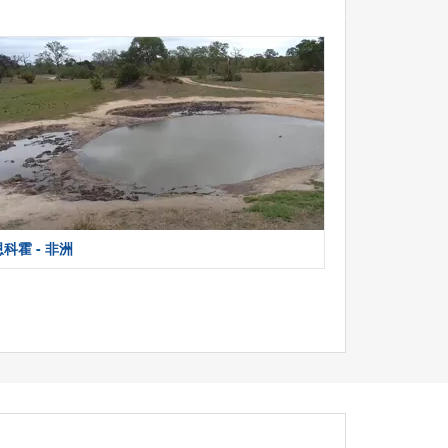
恩科霍 - 非洲