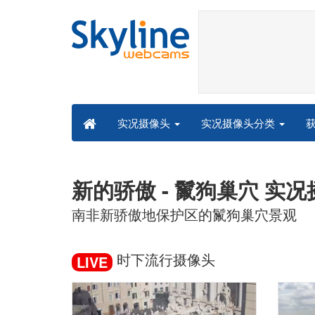
实况摄像头分类
实况摄像头
新的骄傲 - 鬣狗巢穴 实
南非新骄傲地保护区的鬣狗巢穴景观
时下流行摄像头
LIVE