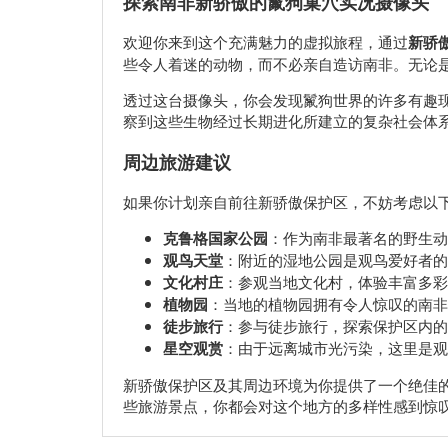
探索南非新骄傲的鬣狗巢穴实况摄像头
欢迎你来到这个充满魅力的虚拟旅程，通过
新骄
些令人着迷的动物，而不必亲自造访南非。无论
透过这台摄像头，你会发现鬣狗世界的许多有趣
察到这些生物经过长期进化所建立的复杂社会体
周边旅游建议
如果你计划亲自前往新骄傲保护区，不妨考虑以
克鲁格国家公园
：作为南非最著名的野生动
观鸟天堂
：附近的湿地公园是观鸟爱好者的
文化村庄
：参观当地文化村，体验丰富多彩
植物园
：当地的植物园拥有令人惊叹的南非
徒步旅行
：参与徒步旅行，探索保护区内的
星空观赏
：由于远离城市光污染，这里是观
新骄傲保护区及其周边环境为你提供了一个绝佳
些旅游景点，你都会对这个地方的多样性感到惊