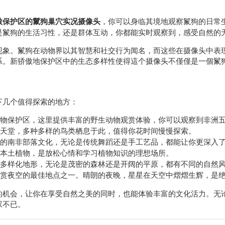
傲保护区的鬣狗巢穴实况摄像头
，你可以身临其境地观察鬣狗的日常
是鬣狗的生活习性，还是群体互动，你都能实时观察到，感受自然的
现象。鬣狗在动物界以其智慧和社交行为闻名，而这些在摄像头中表
系。新骄傲地保护区中的生态多样性使得這个摄像头不僅僅是一個鬣
下几个值得探索的地方：
物保护区，这里提供丰富的野生动物观赏体验，你可以观察到非洲
天堂，多种多样的鸟类栖息于此，值得你花时间慢慢探索。
的南非部落文化，无论是传统舞蹈还是手工艺品，都能让你更深入
本土植物，是放松心情和学习植物知识的理想场所。
多样化地形，无论是茂密的森林还是开阔的平原，都有不同的自然
赏夜空的最佳地点之一。晴朗的夜晚，星星在天空中熠熠生辉，是
的机会，让你在享受自然之美的同时，也能体验丰富的文化活力。无
叹不已。