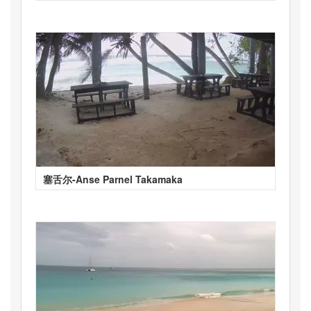
塞舌尔-Anse Parnel Takamaka