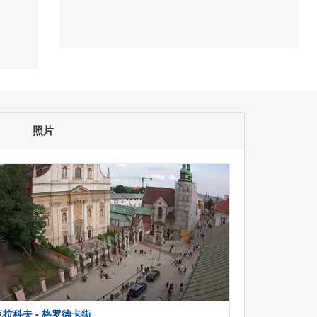
照片
克拉科夫 - 格罗德卡街