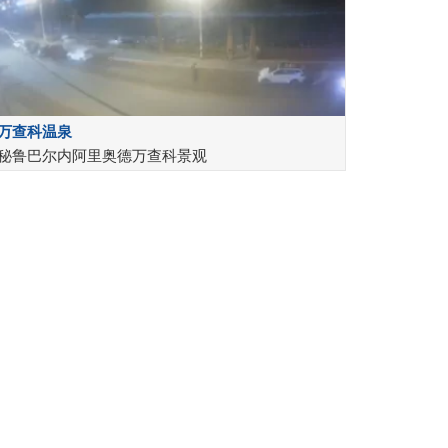
万查科温泉
秘鲁巴尔内阿里奥德万查科景观