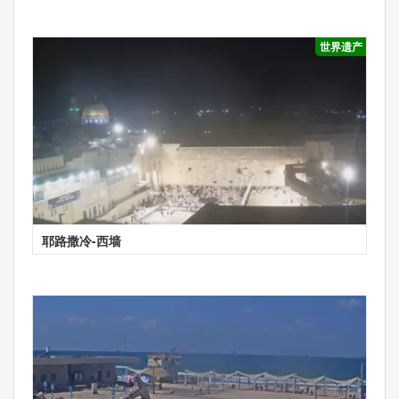
世界遗产
耶路撒冷-西墙