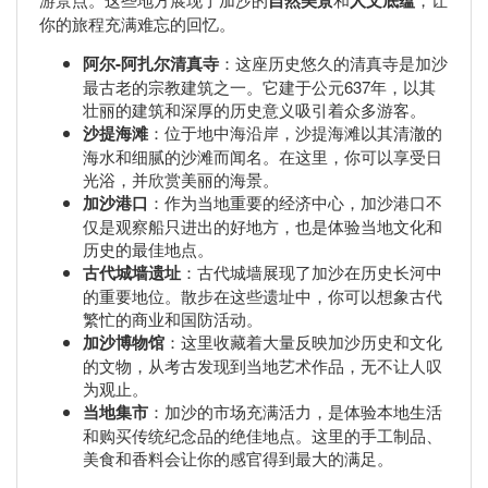
自然美景
人文底蕴
你的旅程充满难忘的回忆。
阿尔-阿扎尔清真寺
：这座历史悠久的清真寺是加沙
最古老的宗教建筑之一。它建于公元637年，以其
壮丽的建筑和深厚的历史意义吸引着众多游客。
沙提海滩
：位于地中海沿岸，沙提海滩以其清澈的
海水和细腻的沙滩而闻名。在这里，你可以享受日
光浴，并欣赏美丽的海景。
加沙港口
：作为当地重要的经济中心，加沙港口不
仅是观察船只进出的好地方，也是体验当地文化和
历史的最佳地点。
古代城墙遗址
：古代城墙展现了加沙在历史长河中
的重要地位。散步在这些遗址中，你可以想象古代
繁忙的商业和国防活动。
加沙博物馆
：这里收藏着大量反映加沙历史和文化
的文物，从考古发现到当地艺术作品，无不让人叹
为观止。
当地集市
：加沙的市场充满活力，是体验本地生活
和购买传统纪念品的绝佳地点。这里的手工制品、
美食和香料会让你的感官得到最大的满足。