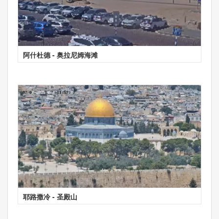
阿什杜德 - 奥拉尼姆海滩
耶路撒冷 - 圣殿山