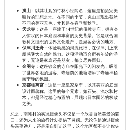
岚山
：以其壮观的竹林小径闻名，这里是拍摄完美
照片的理想之地。在不同的季节，岚山呈现出截然
不同的美丽景色，尤其是在春季和秋季。
天龙寺
：这是一座建于14世纪的佛教寺庙，拥有令
人惊叹的日本庭园和丰富的历史背景。它是联合国
教科文组织的世界文化遗产，是游客必访的地方。
保津川泛舟
：体验动感的河流旅行，在保津川上乘
船感受大自然的魅力。这项活动适合所有年龄的游
客，无论是家庭还是朋友，都会尽兴而归。
金阁寺
：这座镀金的寺庙在阳光下闪闪发光，吸引
了世界各地的游客。寺庙前的池塘增添了寺庙神秘
而宁静的氛围。
京都桂离宫
：这是一座皇家别墅，以其美丽的庭园
设计而著称。这里的每个元素，如石头、流水和树
木，都是经过精心布置的，展现出日本园艺的极致
之美。
总之，南滩村的实况摄像头不仅是一个欣赏自然美景的窗
口，还为未来的旅行计划提供了灵感。无论你是通过摄像
头遥望远方，还是亲自到访这里，这个地区都不会让你失