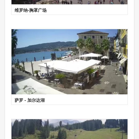
维罗纳-胸罩广场
萨罗 - 加尔达湖