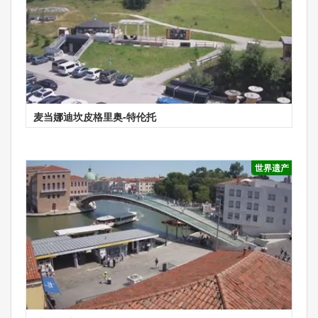
麦当娜迪坎皮格里奥-特伦托
世界遗产