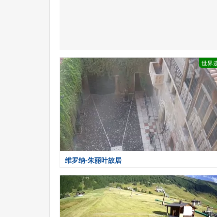
世界
维罗纳-朱丽叶故居