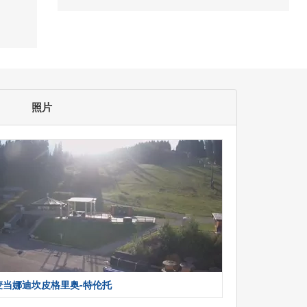
照片
麦当娜迪坎皮格里奥-特伦托