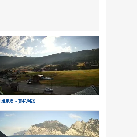
利维尼奥 - 莫托利诺