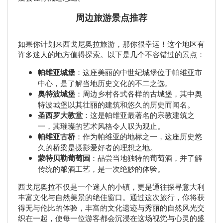
周边旅游景点推荐
如果你计划来西戈尼奥拉旅游，那你很幸运！这个地区有
许多迷人的地方值得探索。以下是几个不容错过的景点：
帕维亚城堡
：这座美丽的中世纪城堡位于帕维亚市
中心，是了解当地历史文化的不二之选。
奥特波城堡
：周边乡村各式各样的古城堡，其中奥
特波城堡以其壮丽的建筑和悠久的历史而闻名。
圣西罗大教堂
：这是帕维亚最著名的宗教建筑之
一，其璀璨的艺术风格令人叹为观止。
帕维亚古桥
：作为帕维亚的地标之一，这座历史悠
久的桥梁是摄影爱好者的理想之地。
蒙特贝勒葡萄园
：品尝当地独特的葡萄酒，并了解
传统的酿酒工艺，是一次绝妙的体验。
西戈尼奥拉不仅是一个迷人的小镇，更是通往探寻意大利
丰富文化与自然美景的绝佳窗口。通过这次旅行，你将获
得无与伦比的体验，丰富的文化遗迹与秀丽的自然风光交
织在一起，使每一位游客都会沉浸在这场视觉与心灵的盛