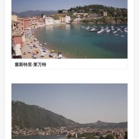
塞斯特里·莱万特