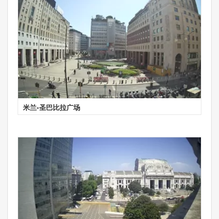
米兰-圣巴比拉广场