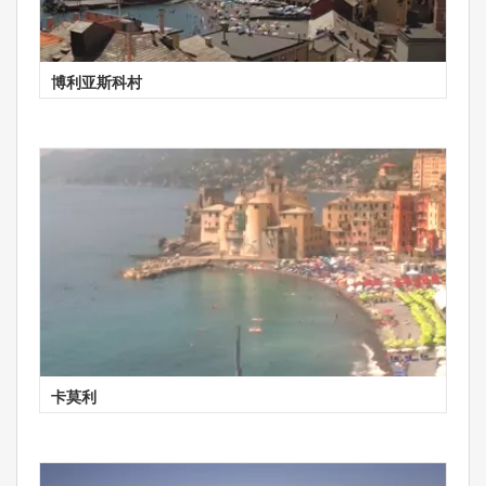
博利亚斯科村
卡莫利