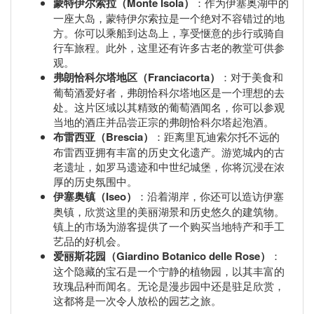
蒙特伊尔索拉（Monte Isola）
：作为伊塞奥湖中的
一座大岛，蒙特伊尔索拉是一个绝对不容错过的地
方。你可以乘船到达岛上，享受惬意的步行或骑自
行车旅程。此外，这里还有许多古老的教堂可供参
观。
弗朗恰科尔塔地区（Franciacorta）
：对于美食和
葡萄酒爱好者，弗朗恰科尔塔地区是一个理想的去
处。这片区域以其精致的葡萄酒闻名，你可以参观
当地的酒庄并品尝正宗的弗朗恰科尔塔起泡酒。
布雷西亚（Brescia）
：距离里瓦迪索尔托不远的
布雷西亚拥有丰富的历史文化遗产。游览城内的古
老遗址，如罗马遗迹和中世纪城堡，你将沉浸在浓
厚的历史氛围中。
伊塞奥镇（Iseo）
：沿着湖岸，你还可以造访伊塞
奥镇，欣赏这里的美丽湖景和历史悠久的建筑物。
镇上的市场为游客提供了一个购买当地特产和手工
艺品的好机会。
爱丽斯花园（Giardino Botanico delle Rose）
：
这个隐藏的宝石是一个宁静的植物园，以其丰富的
玫瑰品种而闻名。无论是漫步园中还是驻足欣赏，
这都将是一次令人放松的园艺之旅。