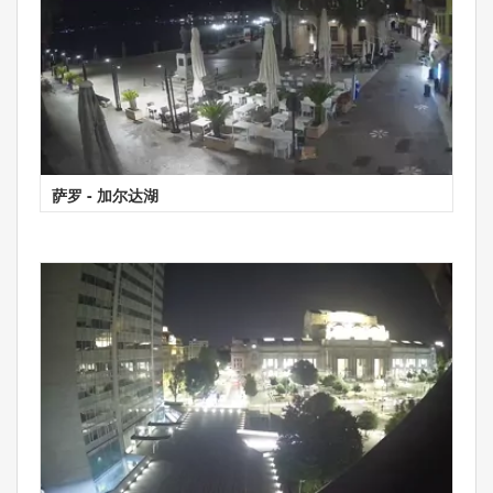
萨罗 - 加尔达湖