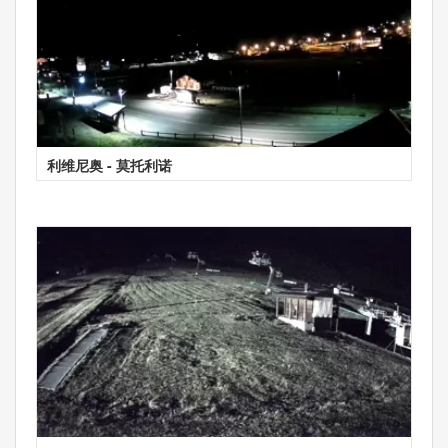
利维尼奥 - 莫托利诺