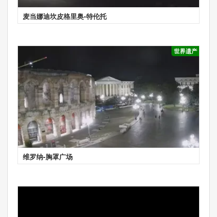
麦当娜迪坎皮格里奥-特伦托
世界遗产
维罗纳-胸罩广场