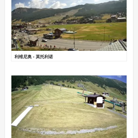
利维尼奥 - 莫托利诺