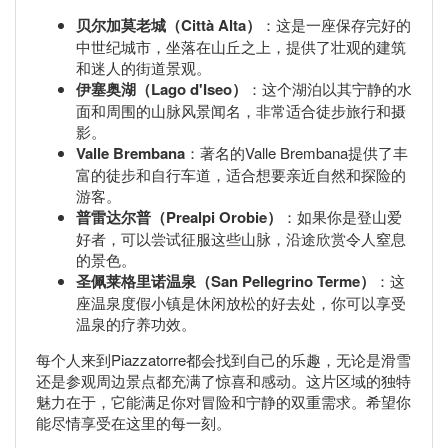
贝尔加莫老城（Città Alta）
：这是一座保存完好的
中世纪城市，坐落在山丘之上，提供了壮观的建筑
和迷人的街道景观。
伊塞奥湖（Lago d'Iseo）
：这个湖泊以其宁静的水
面和周围的山脉风景闻名，非常适合徒步旅行和摄
影。
Valle Brembana
：著名的Valle Brembana提供了丰
富的徒步和自行车道，适合想要亲近自然和探险的
游客。
普雷达尔普（Prealpi Orobie）
：如果你是登山爱
好者，可以尝试征服这些山脉，沿途欣赏令人窒息
的景色。
圣佩莱格里诺温泉（San Pellegrino Terme）
：这
座温泉度假小镇是休闲放松的好去处，你可以享受
温泉的疗养功效。
每个人来到Piazzatorre都会找到自己的乐趣，无论是滑雪
还是参观周边景点都充满了惊喜和感动。这片区域的独特
魅力在于，它能满足你对冒险和宁静的双重需求。希望你
能尽情享受在这里的每一刻。