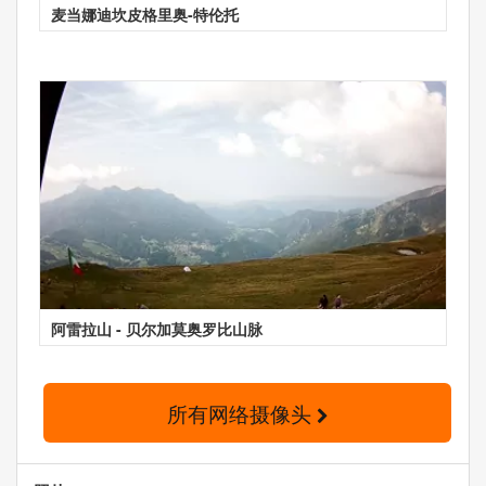
麦当娜迪坎皮格里奥-特伦托
阿雷拉山 - 贝尔加莫奥罗比山脉
所有网络摄像头