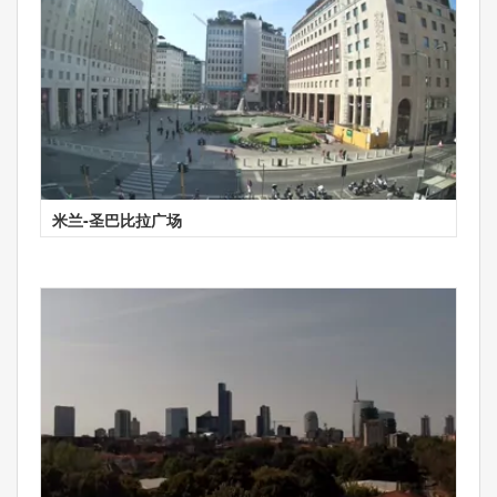
米兰-圣巴比拉广场