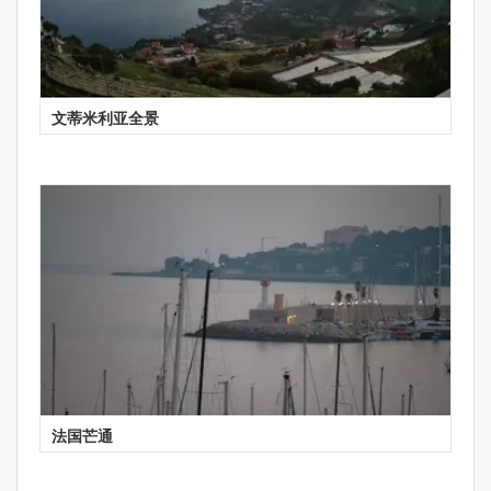
文蒂米利亚全景
法国芒通