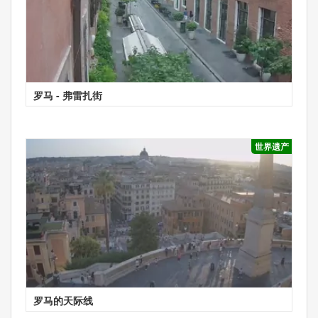
罗马 - 弗雷扎街
世界遗产
罗马的天际线