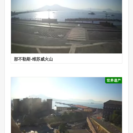
那不勒斯-维苏威火山
世界遗产