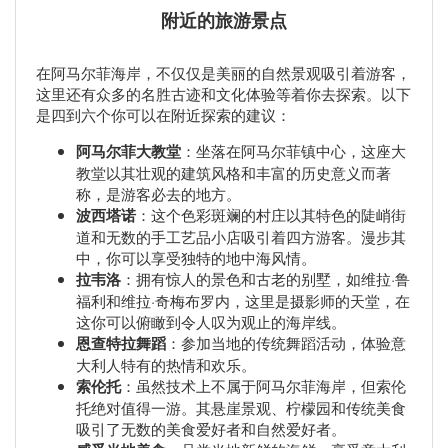
附近的旅游景点
在阿马尔菲海岸，不仅仅是美丽的自然景观吸引着游客，
这里还有众多的名胜古迹和文化体验等着你去探索。以下
是四到六个你可以在附近探索的建议：
阿马尔菲大教堂
：坐落在阿马尔菲镇中心，这座大
教堂以其壮观的建筑风格和丰富的历史意义而著
称，是游客必去的地方。
波西塔诺
：这个色彩斑斓的村庄以其特色的陡峭街
道和无数的手工艺品小店吸引着四方游客。漫步其
中，你可以享受独特的地中海风情。
拉韦洛
：拥有惊人的景色和古老的别墅，如维拉·鲁
福利和维拉·奇梅布罗内，这里是摄影师的天堂，在
这你可以俯瞰到令人叹为观止的海岸线。
恩查特拉舞蹈
：参加当地的传统舞蹈活动，体验意
大利人特有的热情和欢乐。
索伦托
：虽然技术上不属于阿马尔菲海岸，但索伦
托绝对值得一游。其悬崖景观、柠檬园和传统美食
吸引了无数的美食爱好者和自然爱好者。