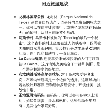
附近旅游建议
龙树林国家公园
: 龙树林（Parque Nacional del
Teide）是世界自然遗产，也是特内里费岛的标志之
一。你可以在这里徒步旅行，或乘坐缆车到达Teide
火山的顶部，从那里俯瞰整个岛屿。
马斯卡村
: 马斯卡村被称为“ Tenerife的最后一个秘
密”。这个古朴的村庄坐落在迷人的峡谷中，四周被
美丽的自然景观包围。徒步旅行是这里最受欢迎的
活动，你可以穿越峡谷，一直到海边。
La Caleta海滩
: 想要享受阳光和沙滩的人们可以前
往La Caleta。这片海滩完美结合了宁静和美丽，是
一个游泳和潜水的好地方。
布埃纳维斯塔高尔夫球场
: 对于高尔夫爱好者来
说，布埃纳维斯塔是一个绝佳的选择。这座球场由
著名设计师赛沃·巴勒斯特罗斯设计，环境优美，挑
战性十足。
圣地亚哥港码头
: 在码头，你可以参与各种水上活
动，如鲸鱼观赏、滑水和帆船。这些活动全年都
有，尤其适合家庭游客。