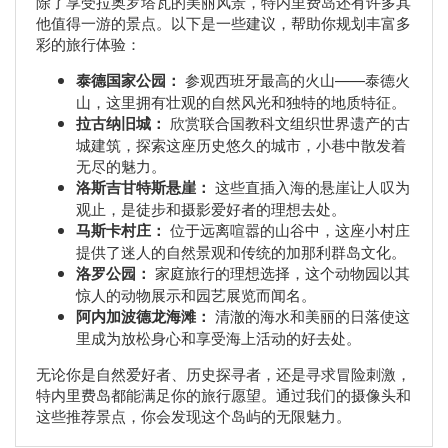
除了享受拉奥罗塔瓦的美丽风景，特内里费岛还有许多其
他值得一游的景点。以下是一些建议，帮助你规划丰富多
彩的旅行体验：
泰德国家公园：
参观西班牙最高的火山——泰德火
山，这里拥有壮观的自然风光和独特的地质特征。
拉古纳旧城：
欣赏联合国教科文组织世界遗产的古
城建筑，探索这座历史悠久的城市，小巷中散发着
无尽的魅力。
洛斯吉甘特斯悬崖：
这些直插入海的悬崖让人叹为
观止，是徒步和摄影爱好者的理想去处。
马斯卡村庄：
位于远离喧嚣的山谷中，这座小村庄
提供了迷人的自然景观和传统的加那利群岛文化。
洛罗公园：
家庭旅行的理想选择，这个动物园以其
惊人的动物展示和园艺展览而闻名。
阿内加波德龙海滩：
清澈的海水和美丽的日落使这
里成为放松身心和享受海上活动的好去处。
无论你是自然爱好者、历史探寻者，还是寻求冒险刺激，
特内里费岛都能满足你的旅行愿望。通过我们的摄像头和
这些推荐景点，你会发现这个岛屿的无限魅力。