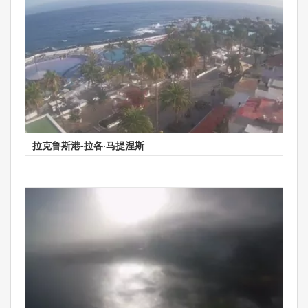
拉克鲁斯港-拉各·马提涅斯