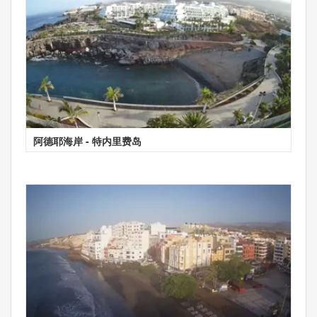
阿德耶海岸 - 特内里费岛