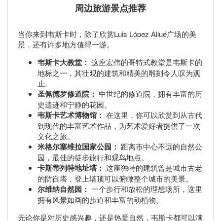
周边旅游景点推荐
当你来到韦斯卡时，除了欣赏Luis López Allué广场的美
景，还有许多地方值得一游。
韦斯卡大教堂：
这座宏伟的哥特式教堂是韦斯卡的
地标之一，其壮观的建筑和精美的雕刻令人叹为观
止。
圣佩德罗修道院：
中世纪的修道院，拥有丰富的历
史遗迹和宁静的花园。
韦斯卡艺术博物馆：
在这里，你可以欣赏到从古代
到现代的丰富艺术作品，为艺术爱好者提供了一次
文化之旅。
米格尔塞维拉国家公园：
距离市中心不远的自然公
园，最佳的徒步旅行和观鸟地点。
卡斯蒂列特地址塔：
这座独特的建筑曾是城市古老
的防御塔，登上塔顶可以俯瞰整个城市的美景。
尔维纳自然园：
一个步行和放松的理想场所，这里
拥有风景如画的步道和丰富的动植物。
无论你是对历史感兴趣，还是热爱自然，韦斯卡都可以满