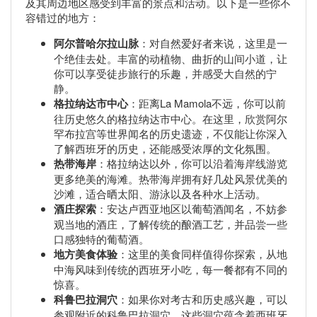
及其周边地区感受到丰富的景点和活动。以下是一些你不
容错过的地方：
阿尔普哈尔拉山脉
：对自然爱好者来说，这里是一
个绝佳去处。丰富的动植物、曲折的山间小道，让
你可以享受徒步旅行的乐趣，并感受大自然的宁
静。
格拉纳达市中心
：距离La Mamola不远，你可以前
往历史悠久的格拉纳达市中心。在这里，欣赏阿尔
罕布拉宫等世界闻名的历史遗迹，不仅能让你深入
了解西班牙的历史，还能感受浓厚的文化氛围。
热带海岸
：格拉纳达以外，你可以沿着海岸线游览
更多绝美的海滩。热带海岸拥有好几处风景优美的
沙滩，适合晒太阳、游泳以及各种水上活动。
酒庄探索
：安达卢西亚地区以葡萄酒闻名，不妨参
观当地的酒庄，了解传统的酿酒工艺，并品尝一些
口感独特的葡萄酒。
地方美食体验
：这里的美食同样值得你探索，从地
中海风味到传统的西班牙小吃，每一餐都有不同的
惊喜。
科鲁巴拉洞穴
：如果你对考古和历史感兴趣，可以
参观附近的科鲁巴拉洞穴。这些洞穴蕴含着西班牙