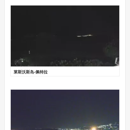
莱斯沃斯岛-佩特拉