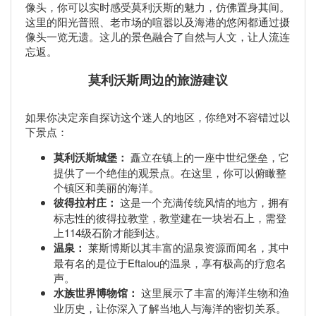
像头，你可以实时感受莫利沃斯的魅力，仿佛置身其间。
这里的阳光普照、老市场的喧嚣以及海港的悠闲都通过摄
像头一览无遗。这儿的景色融合了自然与人文，让人流连
忘返。
莫利沃斯周边的旅游建议
如果你决定亲自探访这个迷人的地区，你绝对不容错过以
下景点：
莫利沃斯城堡：
矗立在镇上的一座中世纪堡垒，它
提供了一个绝佳的观景点。在这里，你可以俯瞰整
个镇区和美丽的海洋。
彼得拉村庄：
这是一个充满传统风情的地方，拥有
标志性的彼得拉教堂，教堂建在一块岩石上，需登
上114级石阶才能到达。
温泉：
莱斯博斯以其丰富的温泉资源而闻名，其中
最有名的是位于Eftalou的温泉，享有极高的疗愈名
声。
水族世界博物馆：
这里展示了丰富的海洋生物和渔
业历史，让你深入了解当地人与海洋的密切关系。