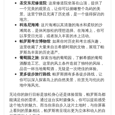
圣安东尼修道院
: 这座修道院坐落在山顶，提供了
一个完美的观景点，让你可以俯瞰整个岛屿的美
景。这里宁静且充满了历史感，是一个值得探访的
地方。
科洛尼海滩
: 这片海滩以其清澈的海水和柔软的沙
滩闻名，是休闲放松的理想选择。在海滩上，你可
以享受日光浴，或者加入丰富的水上活动。
帕罗斯考古博物馆
: 如果你对历史和考古感兴趣，
这里收藏了大量来自古希腊时期的文物，展现了帕
罗斯岛丰富的历史遗产。
葡萄园之旅
: 探索当地的葡萄园，了解希腊的葡萄
酒酿造工艺。这里的风土条件造就了独特的风味，
品尝一杯当地葡萄酒，无疑是一次绝佳的体验。
更多徒步旅行路线
: 帕罗斯拥有多条徒步路线，让
你可以深入探索岛上的自然美景，欣赏无与伦比的
地中海风光。
无论你的旅行目标是放松身心还是体验冒险，帕罗斯岛都
能满足你的需求。通过这台实时摄像头，你可以提前感受
这个地方的魅力。而当你亲自步入这片土地时，与你屏幕
上看到的景象相比，帕罗斯将呈现出更为立体和动人的自