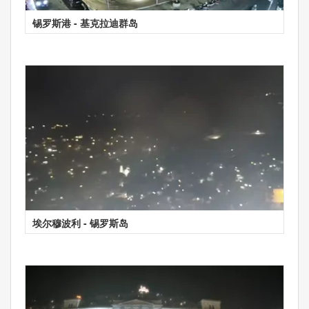
锡罗斯港 - 基克拉迪群岛
埃尔穆波利 - 锡罗斯岛