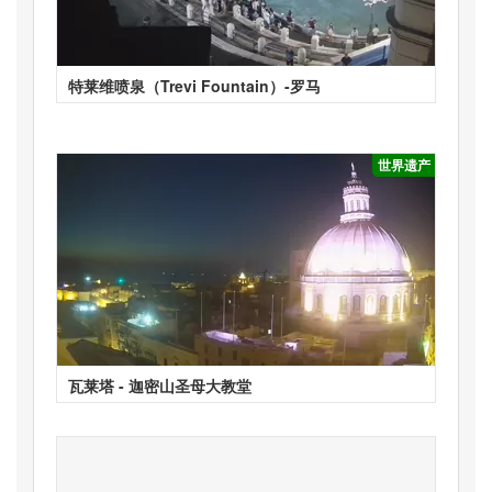
特莱维喷泉（Trevi Fountain）-罗马
世界遗产
瓦莱塔 - 迦密山圣母大教堂