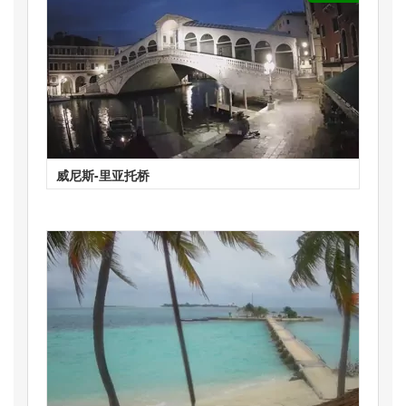
威尼斯-里亚托桥