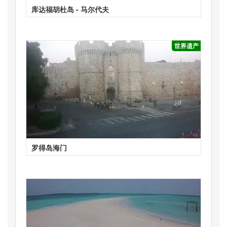
库达福胡杜岛 - 马尔代夫
世界遗产
罗得岛海门