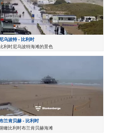
尼乌波特 - 比利时
比利时尼乌波特海滩的景色
布兰肯贝赫 - 比利时
俯瞰比利时布兰肯贝赫海滩