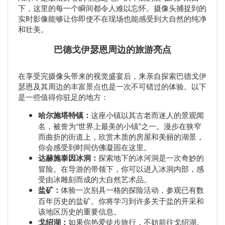
下，这里的每一个瞬间都令人难以忘怀。摄像头捕捉到的
实时影像能够让你即使不在现场也能感受到大自然的纯净
和壮美。
巴德戈伊瑟恩周边的旅游亮点
在享受完摄像头带来的视觉盛宴后，来亲自探索巴德戈伊
瑟恩及其周边的丰富景点也是一次不可错过的体验。以下
是一些值得你驻足的地方：
哈尔施塔特镇：
这座小镇以其古老而迷人的景观闻
名，被誉为“世界上最美的小镇”之一。漫步在狭窄
而曲折的街道上，欣赏木质的房屋和美丽的湖景，
你会感受到时间仿佛凝固在这里。
达赫施泰因冰洞：
探索地下的冰河洞是一次奇妙的
冒险。在导游的带领下，你可以进入冰洞内部，感
受由冰雕刻而成的大自然艺术品。
盐矿：
体验一次别具一格的探险活动，参观已有数
百年历史的盐矿。你将学习到许多关于盐的开采和
该地区历史的重要信息。
戈绍湖：
如果你热爱徒步旅行，不妨前往戈绍湖。