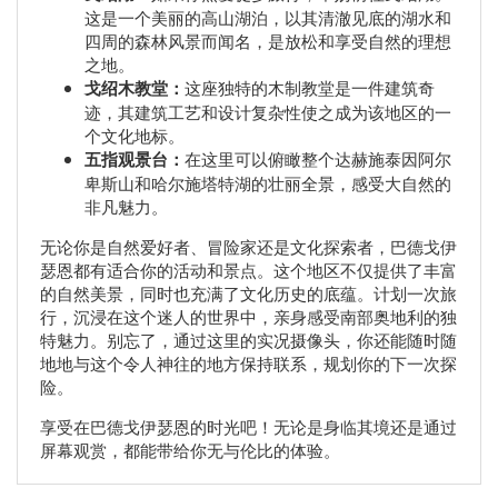
这是一个美丽的高山湖泊，以其清澈见底的湖水和
四周的森林风景而闻名，是放松和享受自然的理想
之地。
戈绍木教堂：
这座独特的木制教堂是一件建筑奇
迹，其建筑工艺和设计复杂性使之成为该地区的一
个文化地标。
五指观景台：
在这里可以俯瞰整个达赫施泰因阿尔
卑斯山和哈尔施塔特湖的壮丽全景，感受大自然的
非凡魅力。
无论你是自然爱好者、冒险家还是文化探索者，巴德戈伊
瑟恩都有适合你的活动和景点。这个地区不仅提供了丰富
的自然美景，同时也充满了文化历史的底蕴。计划一次旅
行，沉浸在这个迷人的世界中，亲身感受南部奥地利的独
特魅力。别忘了，通过这里的实况摄像头，你还能随时随
地地与这个令人神往的地方保持联系，规划你的下一次探
险。
享受在巴德戈伊瑟恩的时光吧！无论是身临其境还是通过
屏幕观赏，都能带给你无与伦比的体验。