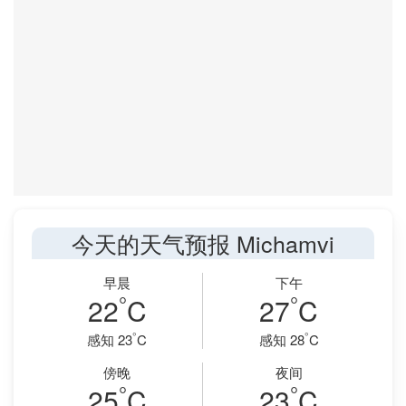
今天的天气预报 Michamvi
早晨
下午
°
°
22
C
27
C
°
°
感知 23
C
感知 28
C
傍晚
夜间
°
°
25
C
23
C