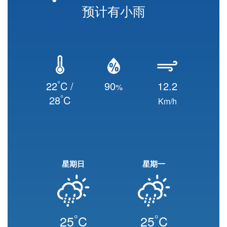
预计有小雨
°
22
C /
90
12.2
%
°
28
C
Km/h
星期日
星期一
°
°
25
C
25
C