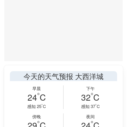
今天的天气预报 大西洋城
早晨
下午
°
°
24
C
32
C
°
°
感知 25
C
感知 37
C
傍晚
夜间
°
°
29
C
24
C