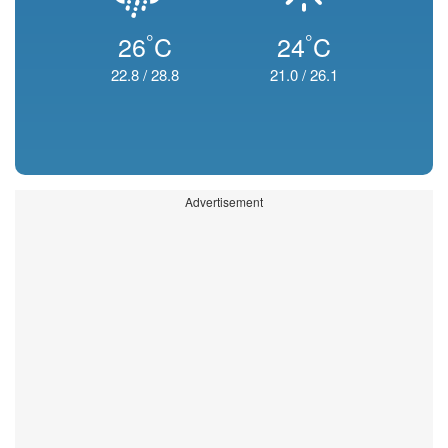
°
°
26
C
24
C
22.8
/
28.8
21.0
/
26.1
Advertisement