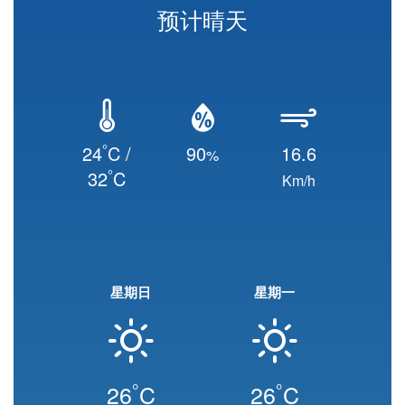
预计晴天
°
24
C /
90
16.6
%
°
32
C
Km/h
星期日
星期一
°
°
26
C
26
C