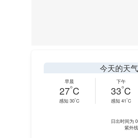
今天的天气
早晨
下午
°
°
27
C
33
C
°
°
感知 30
C
感知 41
C
日出时间为 06
紫外线指