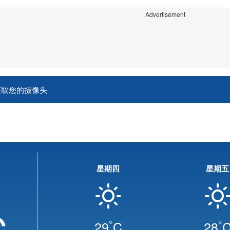
Advertisement
获取您的摄像头
星期四
星期五
C
°
°
29
C
28