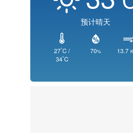
预计晴天
°
27
C /
70
13.7
%
K
°
34
C