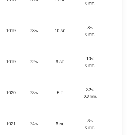
0 mm.
8
%
1019
73
10
%
SE
0 mm.
10
%
1019
72
9
%
SE
0 mm.
32
%
1020
73
5
%
E
0.3 mm.
8
%
1021
74
6
%
NE
0 mm.