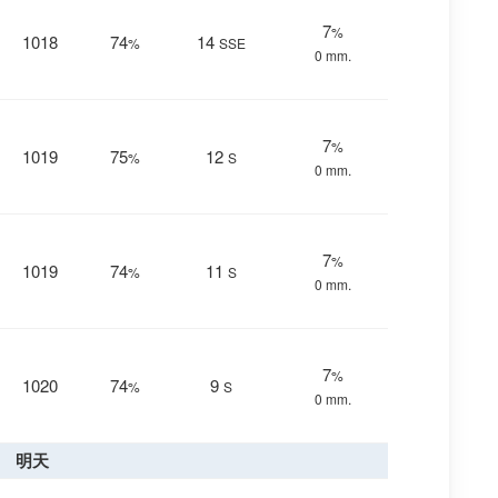
7
%
1018
74
14
%
SSE
0 mm.
7
%
1019
75
12
%
S
0 mm.
7
%
1019
74
11
%
S
0 mm.
7
%
1020
74
9
%
S
0 mm.
明天