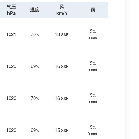
气压
风
湿度
雨
hPa
km/h
5
%
1021
70
13
%
SSE
0 mm.
5
%
1020
69
16
%
SSE
0 mm.
5
%
1020
70
16
%
SSE
0 mm.
5
%
1020
69
15
%
SSE
0 mm.