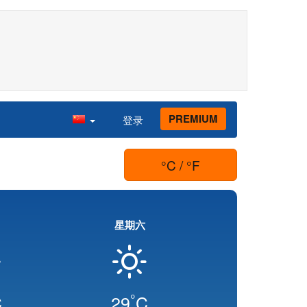
PREMIUM
登录
°C / °F
星期六
°
C
29
C