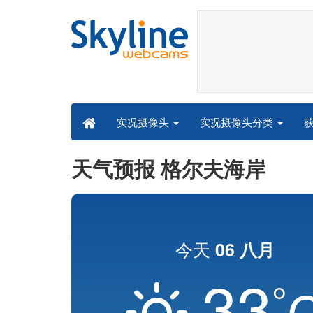
实况摄像头分类
实况摄像头
天气预报 格尔夫海岸
今天
06 八月
33
°