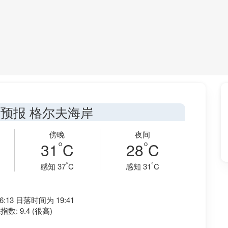
预报 格尔夫海岸
傍晚
夜间
°
°
31
C
28
C
°
°
感知 37
C
感知 31
C
:13 日落时间为 19:41
数: 9.4 (很高)