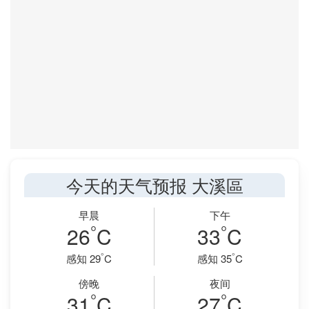
今天的天气预报 大溪區
早晨
下午
°
°
26
C
33
C
°
°
感知 29
C
感知 35
C
傍晚
夜间
°
°
31
C
27
C