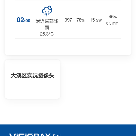
46
%
02
997
78
15
:00
%
SW
附近局部降
0.5 mm.
雨
25.3°C
大溪区实况摄像头
S.r.l.