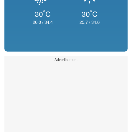
°
°
30
C
30
C
26.0
/
34.4
25.7
/
34.6
Advertisement