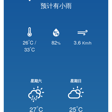
预计有小雨
°
26
C /
82
3.6
%
Km/h
°
33
C
星期六
星期日
°
°
27
C
25
C