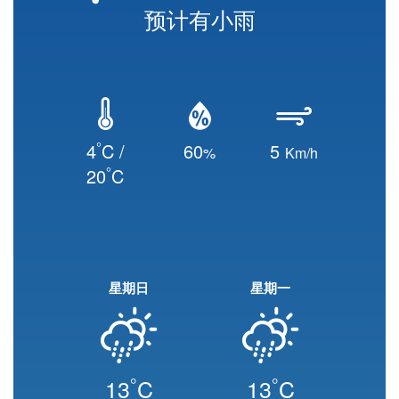
预计有小雨
°
4
C /
60
5
%
Km/h
°
20
C
星期日
星期一
°
°
13
C
13
C