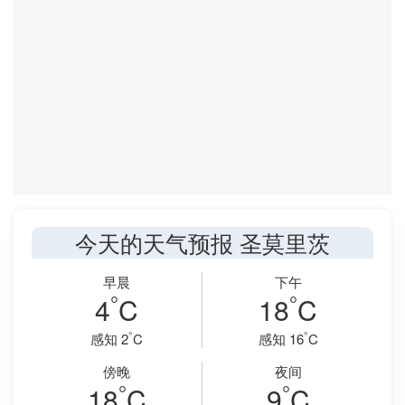
今天的天气预报 圣莫里茨
早晨
下午
°
°
4
C
18
C
°
°
感知 2
C
感知 16
C
傍晚
夜间
°
°
18
C
9
C