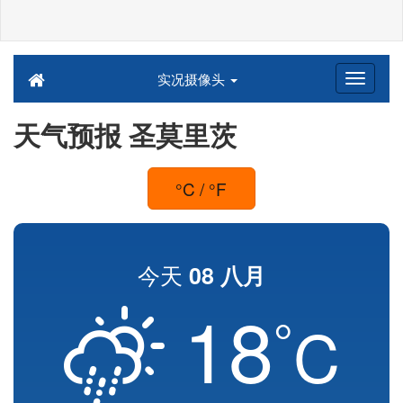
实况摄像头
天气预报 圣莫里茨
°C / °F
今天
08 八月
18
°
C