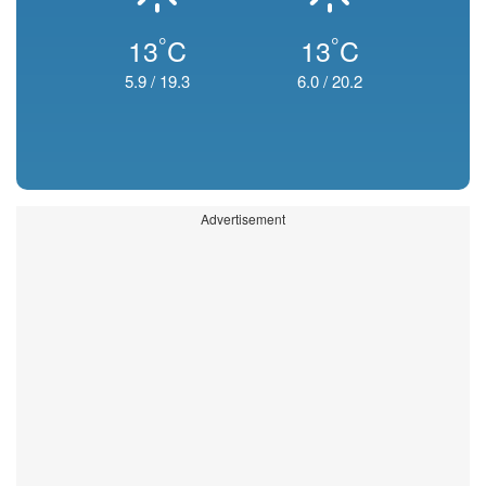
°
°
13
C
13
C
5.9
/
19.3
6.0
/
20.2
Advertisement