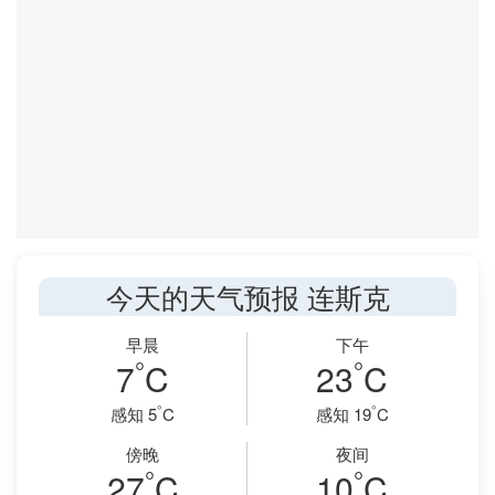
今天的天气预报 连斯克
早晨
下午
°
°
7
C
23
C
°
°
感知 5
C
感知 19
C
傍晚
夜间
°
°
27
C
10
C