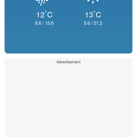
°
°
12
C
13
C
8.6
/
15.6
5.6
/
21.2
Advertisement