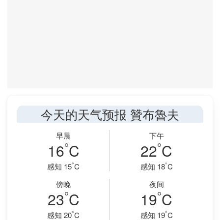
今天的天气预报 贊布魯夫
早晨
下午
°
°
16
C
22
C
°
°
感知 15
C
感知 18
C
傍晚
夜间
°
°
23
C
19
C
°
°
感知 20
C
感知 19
C