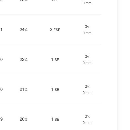
0 mm.
0
%
21
24
2
%
ESE
0 mm.
0
%
20
22
1
%
SE
0 mm.
0
%
20
21
1
%
SE
0 mm.
0
%
19
20
1
%
SE
0 mm.