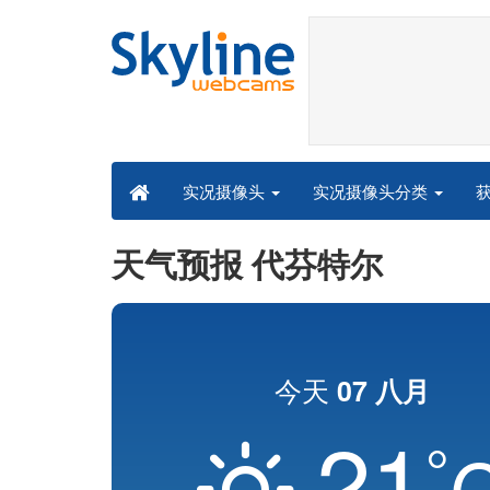
实况摄像头分类
实况摄像头
天气预报 代芬特尔
今天
07 八月
21
°