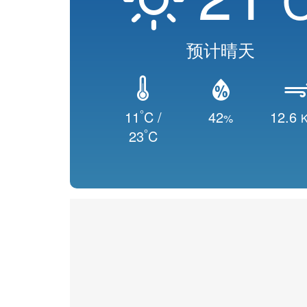
预计晴天
°
11
C /
42
12.6
%
K
°
23
C