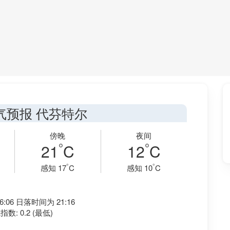
气预报 代芬特尔
傍晚
夜间
°
°
21
C
12
C
°
°
感知 17
C
感知 10
C
:06 日落时间为 21:16
数: 0.2 (最低)