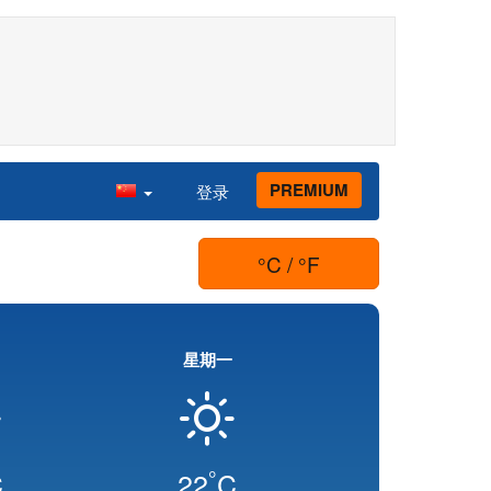
PREMIUM
登录
°C / °F
星期一
°
C
22
C