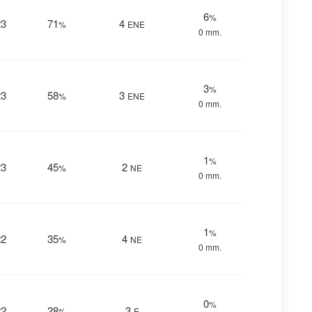
6
%
23
71
4
%
ENE
0 mm.
3
%
23
58
3
%
ENE
0 mm.
1
%
23
45
2
%
NE
0 mm.
1
%
22
35
4
%
NE
0 mm.
0
%
22
28
3
%
E