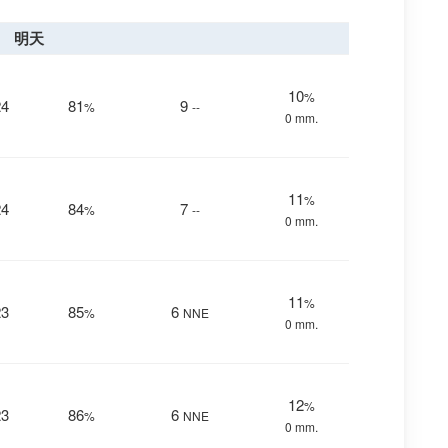
明天
10
%
24
81
9
%
--
0 mm.
11
%
24
84
7
%
--
0 mm.
11
%
23
85
6
%
NNE
0 mm.
12
%
23
86
6
%
NNE
0 mm.