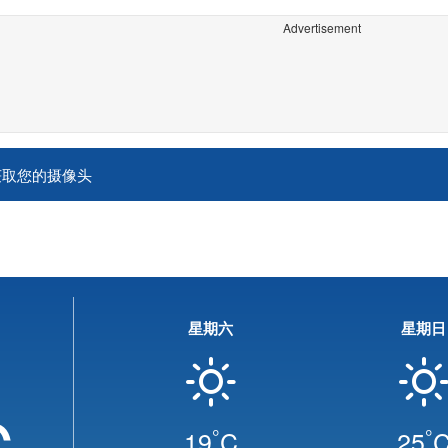
Advertisement
获取您的摄像头
星期六
星期日
C
°
°
19
C
25