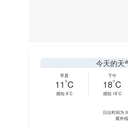
今天的天
早晨
下午
°
°
11
C
18
C
°
°
感知 9
C
感知 18
C
日出时间为 06
紫外线指