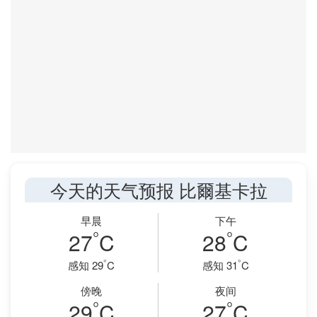
今天的天气预报 比爾基卡拉
早晨
下午
°
°
27
C
28
C
°
°
感知 29
C
感知 31
C
傍晚
夜间
°
°
29
C
27
C