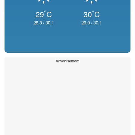
°
°
29
C
30
C
28.3
/
30.1
29.0
/
30.1
Advertisement