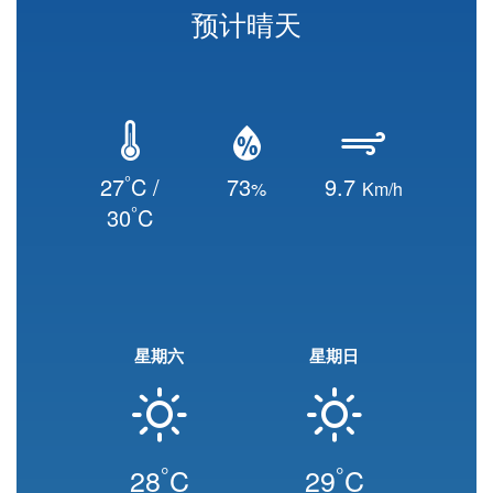
预计晴天
°
27
C /
73
9.7
%
Km/h
°
30
C
星期六
星期日
°
°
28
C
29
C