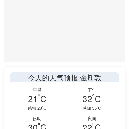
今天的天气预报 金斯敦
早晨
下午
°
°
21
C
32
C
°
°
感知 23
C
感知 35
C
傍晚
夜间
°
°
30
C
22
C