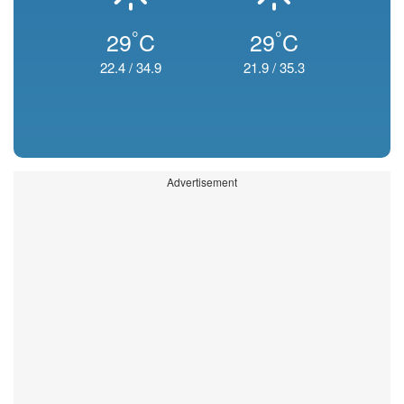
°
°
29
C
29
C
22.4
/
34.9
21.9
/
35.3
Advertisement