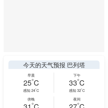
今天的天气预报 巴列塔
早晨
下午
°
°
25
C
33
C
°
°
感知 24
C
感知 32
C
傍晚
夜间
°
°
31
C
27
C