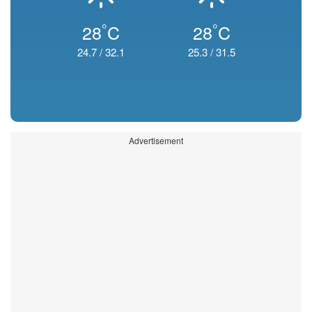
°
°
28
C
28
C
24.7
/
32.1
25.3
/
31.5
Advertisement