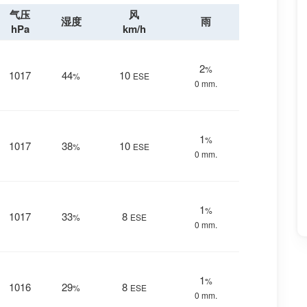
气压
风
湿度
雨
hPa
km/h
2
%
1017
44
10
%
ESE
0 mm.
1
%
1017
38
10
%
ESE
0 mm.
1
%
1017
33
8
%
ESE
0 mm.
1
%
1016
29
8
%
ESE
0 mm.