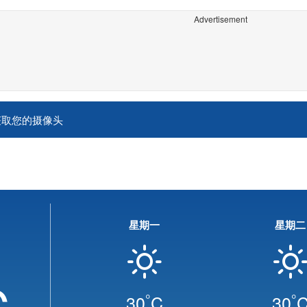
Advertisement
获取您的摄像头
星期一
星期二
C
°
°
30
C
30