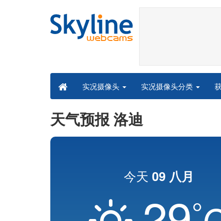
实况摄像头分类
实况摄像头
天气预报 洛迪
今天
09 八月
29
°