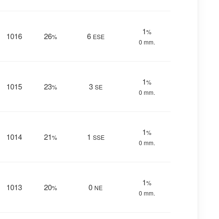
1
%
1016
26
6
%
ESE
0 mm.
1
%
1015
23
3
%
SE
0 mm.
1
%
1014
21
1
%
SSE
0 mm.
1
%
1013
20
0
%
NE
0 mm.