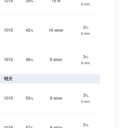
1014
35
15
%
W
0 mm.
3
%
1015
43
16
%
WNW
0 mm.
3
%
1015
49
9
%
WNW
0 mm.
明天
3
%
1015
53
8
%
WSW
0 mm.
3
%
1016
57
6
%
WSW