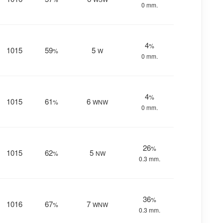
0 mm.
4
%
1015
59
5
%
W
0 mm.
4
%
1015
61
6
%
WNW
0 mm.
26
%
1015
62
5
%
NW
0.3 mm.
36
%
1016
67
7
%
WNW
0.3 mm.