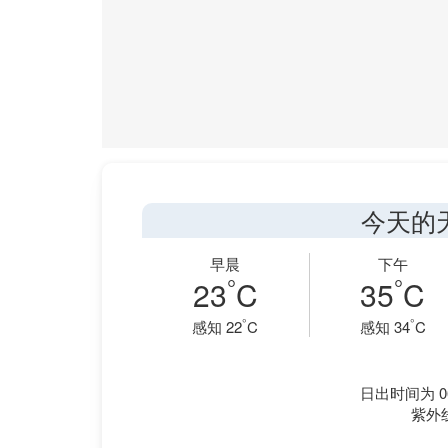
今天的
早晨
下午
°
°
23
C
35
C
°
°
感知 22
C
感知 34
C
日出时间为 06
紫外线