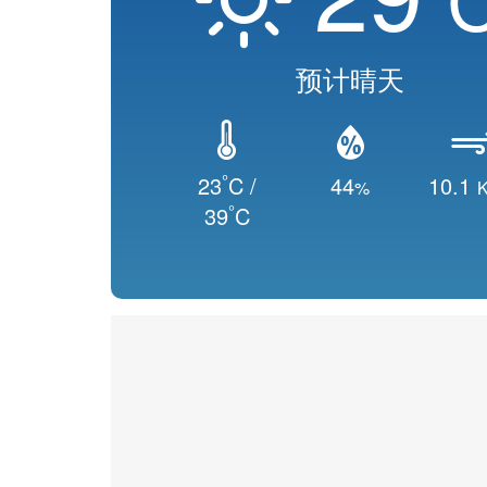
预计晴天
°
23
C /
44
10.1
%
K
°
39
C