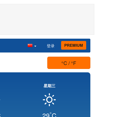
PREMIUM
登录
°C / °F
星期三
°
C
29
C