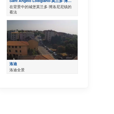
Sant'Angelo Lodigiano-莫兰多·博洛
尼尼城堡
在背景中的城堡莫兰多·博洛尼尼镇的
看法
洛迪
洛迪全景