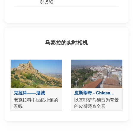
31.5°C
马泰拉的实时相机
克拉科——鬼城
皮斯蒂奇 - Chiesa
Madre
老克拉科中世紀小鎮的
以基耶萨马德雷为背景
景觀
的皮斯蒂奇全景