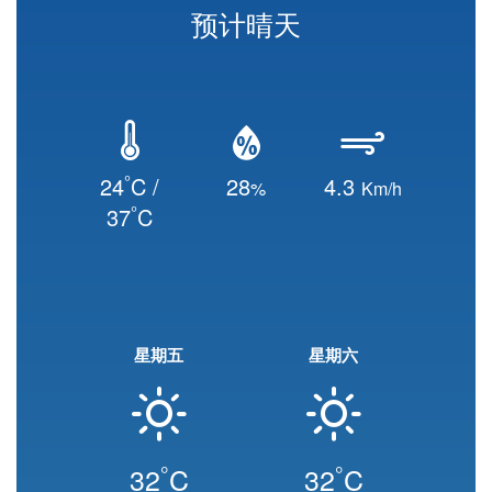
预计晴天
°
24
C /
28
4.3
%
Km/h
°
37
C
星期五
星期六
°
°
32
C
32
C