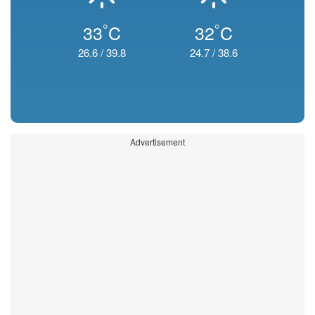
°
°
33
C
32
C
26.6
/
39.8
24.7
/
38.6
Advertisement