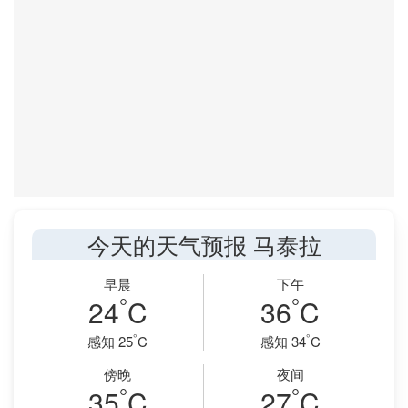
今天的天气预报 马泰拉
早晨
下午
°
°
24
C
36
C
°
°
感知 25
C
感知 34
C
傍晚
夜间
°
°
35
C
27
C