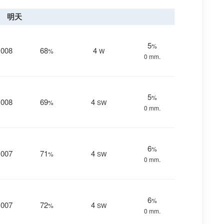
明天
5
%
1008
68
4
%
W
0 mm.
5
%
1008
69
4
%
SW
0 mm.
6
%
1007
71
4
%
SW
0 mm.
6
%
1007
72
4
%
SW
0 mm.