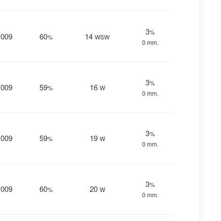
3
%
1009
60
14
%
WSW
0 mm.
3
%
1009
59
16
%
W
0 mm.
3
%
1009
59
19
%
W
0 mm.
3
%
1009
60
20
%
W
0 mm.