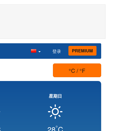
PREMIUM
登录
°C / °F
星期日
°
C
28
C