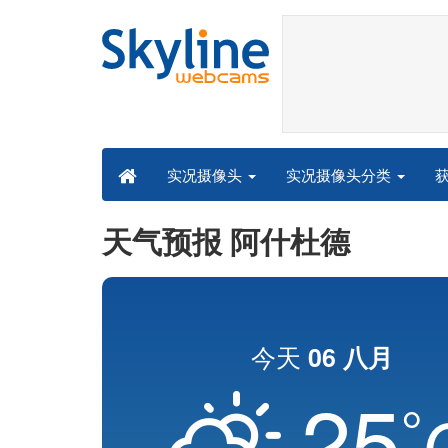
实况摄像头分类
实况摄像头
天气预报 阿什杜德
今天
06 八月
25
°