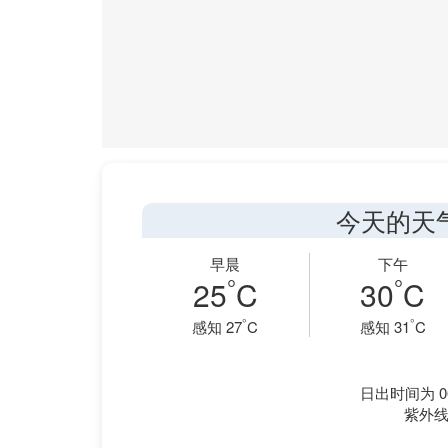
今天的天
早晨
下午
°
°
25
C
30
C
°
°
感知 27
C
感知 31
C
日出时间为 06
紫外线指