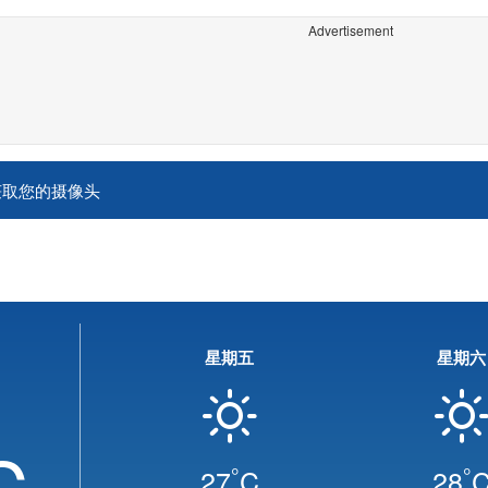
Advertisement
获取您的摄像头
星期五
星期六
C
°
°
27
C
28