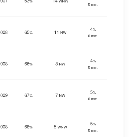
1007
63
14
%
WNW
0 mm.
4
%
1008
65
11
%
NW
0 mm.
4
%
1008
66
8
%
NW
0 mm.
5
%
1009
67
7
%
NW
0 mm.
5
%
1008
68
5
%
WNW
0 mm.