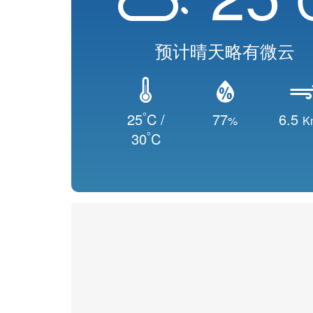
预计晴天略有微云
°
25
C /
77
6.5
%
K
°
30
C