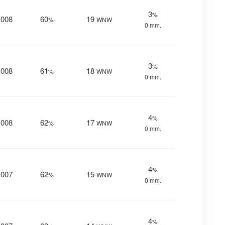
3
%
1008
60
19
%
WNW
0 mm.
3
%
1008
61
18
%
WNW
0 mm.
4
%
1008
62
17
%
WNW
0 mm.
4
%
1007
62
15
%
WNW
0 mm.
4
%