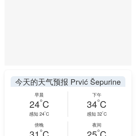
今天的天气预报 Prvić Šepurine
早晨
下午
°
°
24
C
34
C
°
°
感知 24
C
感知 32
C
傍晚
夜间
°
°
31
C
25
C