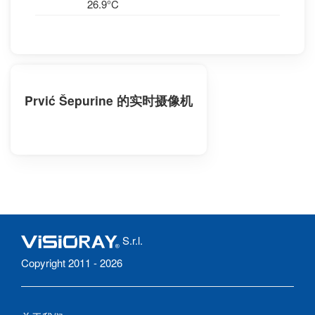
26.9°C
Prvić Šepurine 的实时摄像机
S.r.l.
Copyright 2011 - 2026