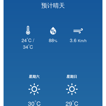
预计晴天
°
24
C /
88
3.6
%
Km/h
°
34
C
星期六
星期日
°
°
30
C
29
C