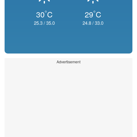
°
°
30
C
29
C
25.3
/
35.0
24.8
/
33.0
Advertisement